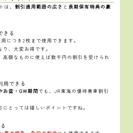
トは、
割引適用範囲の広さ
と
長期保有特典の豪
できる
利用につき2枚まで使用できます。
なり、大変お得です。
、高額なものに使えば数千円の割引を受けられ
利用できる
やお盆・GW期間
でも、JR東海の優待乗車割引
方にとっては嬉しいポイントですね。
える
ン車や特急・急行の料金
にも使用できます。