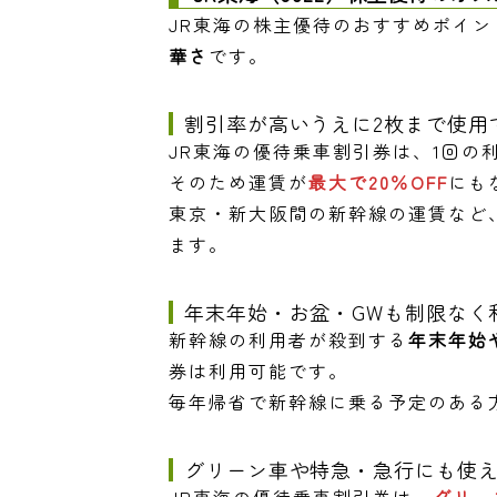
JR東海の株主優待のおすすめポイン
華さ
です。
割引率が高いうえに2枚まで使用
JR東海の優待乗車割引券は、1回の
そのため運賃が
最大で20％OFF
にも
東京・新大阪間の新幹線の運賃など
ます。
年末年始・お盆・GWも制限なく
新幹線の利用者が殺到する
年末年始
券は利用可能です。
毎年帰省で新幹線に乗る予定のある
グリーン車や特急・急行にも使
JR東海の優待乗車割引券は、
グリー