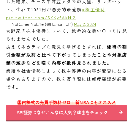
した結果、チーズ牛丼並アタマの大盛、サラダセッ
ト、生卵で1031円が自分的最適解
#株主優待
pic.twitter.com/6KKyfAkNl2
— NoRamenNoLife (@Hamar_JP)
May 2, 2024
吉野家の株主優待について、致命的な悪い口コミは見
られませんでした。
あえてネガティブな意見を挙げるとすれば、
優待の割
引金額が以前と比べて下がってしまったことや対象店
舗の減少などを嘆く内容が数件見られました。
業績や社会情勢によって株主優待の内容が変更になる
場合もありますので、株を買う際には都度確認が必要
です。
国内株式の売買手数料ゼロ！新NISAにもオススメ
SBI証券はなぜこんなに人気？理由をチェック