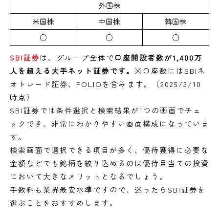
外国株
米国株
中国株
韓国株
○
○
○
SBI証券
は、グループ全体で
口座開設者数が1,400万
人を超える大手ネット証券です。
※口座数にはSBIネ
オトレード証券、FOLIOを含みます。（2025/3/10
時点）
SBI証券では条件選択と検索結果が1つの画面でチェ
ックでき、非常にわかりやすい画面構成になっていま
す。
検索画面で選択できる項目が多く、優待獲得に必要な
金額などでも銘柄を絞り込めるのは優待目当ての投資
において大きなメリットとなるでしょう。
手数料も業界最安水準ですので、迷ったらSBI証券を
選ぶことをおすすめします。