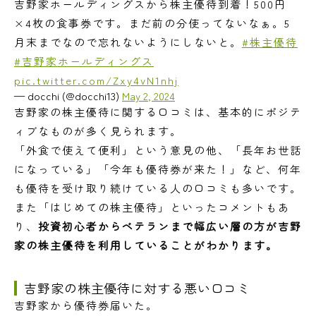
吉野家ホールディングスから株主優待到着！500円
×4枚の食事券です。まだ前の分使ってないなぁ。5
月末までなので忘れないようにしないと。
#株主優待
#吉野家ホールディングス
pic.twitter.com/Zxy4vN1nhj
— docchi (@docchi13)
May 2, 2024
吉野家の株主優待に関する口コミは、基本的にポジテ
ィブなものが多く見られます。
「外食で使えて便利」という意見の他、「長年お世話
になっている」「今年も優待券が来た！」など、何年
も優待を受け取り続けている人の口コミも多いです。
また「はじめての株主優待」といったコメントもあ
り、
投資初心者からベテランまで幅広い層の方が吉野
家の株主優待を利用していることがわかります。
吉野家の株主優待に対する悪い口コミ
吉野家から優待券届いた。