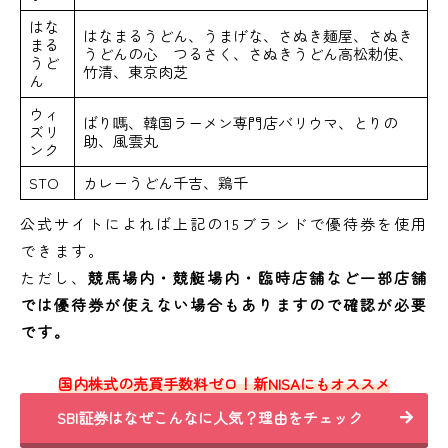
はな
はなまるうどん、うまげな、さぬき麺屋、さぬき
まる
うどんの心　つるさく、さぬきうどん高松勅使、
うど
竹清、東京肉芝
ん
ウィ
ばり嗎、韓国ラーメン専門店バリウマ、とりの
ズリ
助、風雲丸
ンク
STO
カレーうどん千吉、鶏千
公式サイトによれば上記の15ブランドで優待券を使用
できます。
ただし、
競馬場内・競艇場内・臨時店舗など一部店舗
では優待券が使えない場合もありますので確認が必要
です。
国内株式の売買手数料ゼロ！新NISAにもオススメ
SBI証券はなぜこんなに人気？理由をチェック