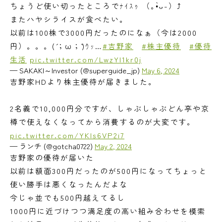
ちょうど使い切ったところでﾅｲｽｩ （｡•̀ᴗ-）⤴
またハヤシライスが食べたい。
以前は100株で3000円だったのになぁ（今は2000
円）。。。(´；ω；`)ｳｯ…
#吉野家
#株主優待
#優待
生活
pic.twitter.com/LwzYI1kr0j
— SAKAKI～Investor (@superguide_jp)
May 6, 2024
吉野家HDより株主優待が届きました。
2名義で10,000円分ですが、しゃぶしゃぶどん亭や京
樽で使えなくなってから消費するのが大変です。
pic.twitter.com/YKIs6VP2i7
— ランチ (@gotcha0722)
May 2, 2024
吉野家の優待が届いた
以前は額面300円だったのが500円になってちょっと
使い勝手は悪くなったんだよな
今じゃ並でも500円越えてるし
1000円に近づけつつ満足度の高い組み合わせを模索