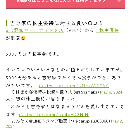
SBI証券はなぜこんなに人気？理由をチェック
吉野家の株主優待に対する良い口コミ
#吉野家ホールディングス
（9861）から
#株主優待
が到着
5000円分の食事券です。
インフレでいろいろなものが値上がりしていますが、
5000円分あると吉野家でたくさん食事ができ、あり
がたいです。
pic.twitter.com/UNMoVl2ZAY
— りはまか＠優待株投資×億り人 (@Rihamaka)
May 6, 2024
人生初の株主優待が届きました
これからも吉野家とはなまるうどんを愛し生きていき
ます
pic.twitter.com/Nc4aH48NIN
— おんそく@LINEスタンプ販売中 (@carupisu966966)
May 2,
2024