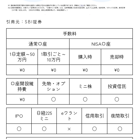
引用元：SBI証券
手数料
通常口座
NISA口座
1日定額～50
1取引ごと～
購入時
売却時
万円
10万円
¥0
¥0
¥0
¥0
口座開設維
先物・オプ
ミニ株
投資信託
持費
ション
¥0
○
○
○
日経225
eワラン
IPO
信用取引
夜間取引
ミニ
ト
○
○
×
○
○