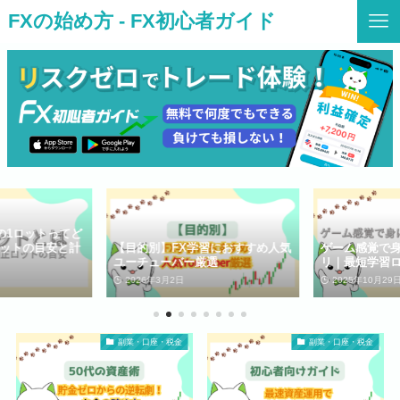
FXの始め方 - FX初心者ガイド
の1ロットってど
ットの目安と計
【目的別】FX学習におすすめ人気
ゲーム感覚で身
ユーチューバー厳選
リ｜最短学習ロ
2026年3月2日
2025年10月29日
副業・口座・税金
副業・口座・税金